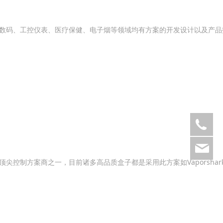
数码、工控仪表、医疗保健、电子烟等领域均有方案的开发设计以及产品
07
23
一，目前诸多高品质盒子都是采用此方案如Vaporshark、Hcigar、V